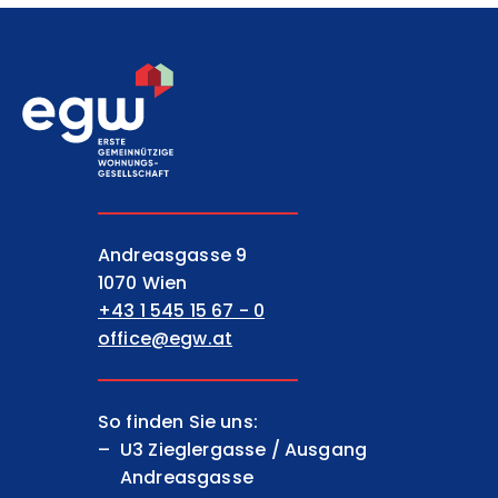
EGW Erste gemeinnützige Wohnungsgesell
Andreasgasse 9
1070 Wien
+43 1 545 15 67 - 0
office@egw.at
So finden Sie uns:
U3 Zieglergasse / Ausgang
Andreasgasse