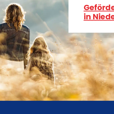
Geförd
in Nied