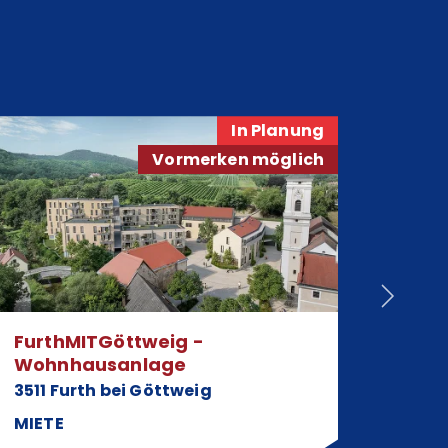
In Planung
Vormerken möglich
FurthMITGöttweig -
ein v
Wohnhausanlage
frei
mit 
3511 Furth bei Göttweig
2700
MIETE
MIET