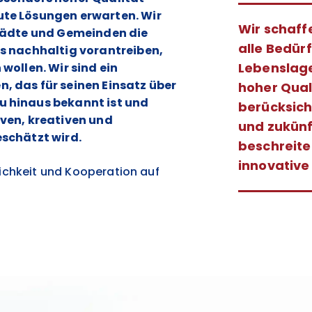
te Lösungen erwarten. Wir
Wir schaf
Städte und Gemeinden die
alle Bedür
s nachhaltig vorantreiben,
Lebenslage
wollen. Wir sind ein
 das für seinen Einsatz über
hoher Qual
 hinaus bekannt ist und
berücksich
ven, kreativen und
und zukünf
schätzt wird.
beschreite
innovative
rlichkeit und Kooperation auf