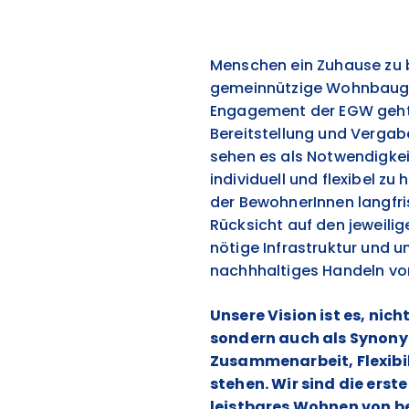
Menschen ein Zuhause zu bi
gemeinnützige Wohnbauge
Engagement der EGW geht d
Bereitstellung und Verga
sehen es als Notwendigkei
individuell und flexibel zu
der BewohnerInnen langfri
Rücksicht auf den jeweilig
nötige Infrastruktur und 
nachhhaltiges Handeln v
Unsere Vision ist es, ni
sondern auch als Synonym
Zusammenarbeit, Flexibil
stehen. Wir sind die ers
leistbares Wohnen von b