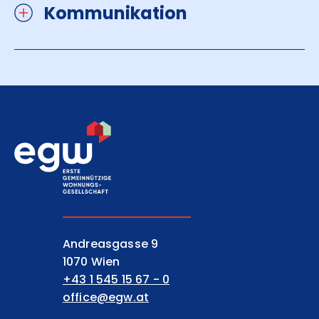
Kommunikation
EGW Erste gemeinnützige Wohnungsgesell
Andreasgasse 9
1070 Wien
+43 1 545 15 67 - 0
office@egw.at