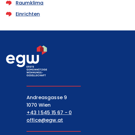
Raumklima
Einrichten
EGW Erste gemeinnützige Wohnungsgesell
Andreasgasse 9
1070 Wien
+43 1 545 15 67 - 0
office@egw.at