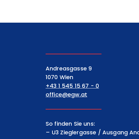
EGW Erste gemeinnützige Wohnu
Andreasgasse 9
1070 Wien
+43 1 545 15 67 - 0
office@egw.at
So finden Sie uns:
U3 Zieglergasse / Ausgang A