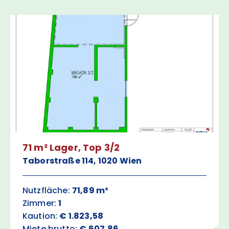
71 m² Lager, Top 3/2
Taborstraße 114, 1020 Wien
Nutzfläche:
71,89 m²
Zimmer:
1
Kaution:
€ 1.823,58
Miete brutto:
€ 607,86