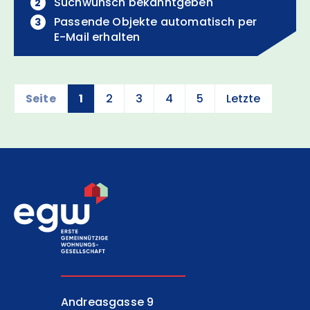
Suchwunsch bekanntgeben
Passende Objekte auto­ma­tisch per
E-Mail
erhalten
Seite
1
2
3
4
5
Letzte
EGW Erste gemeinnützige Wohnungsgesell
Andreasgasse 9