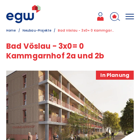
Zum Inhalt
Zum Hauptmenü
Zum Kontakt
Home
Neubau-Projekte
Bad Vöslau - 3x0= 0 Kammgarnhof 2a und 2b
Bad Vöslau - 3x0= 0
Kammgarnhof 2a und 2b
In Planung