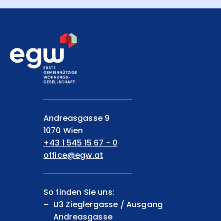
EGW Erste gemeinnützige Wohnungsgesell
Andreasgasse 9
1070 Wien
+43 1 545 15 67 - 0
office@egw.at
So finden Sie uns:
U3 Zieglergasse / Ausgang
Andreasgasse