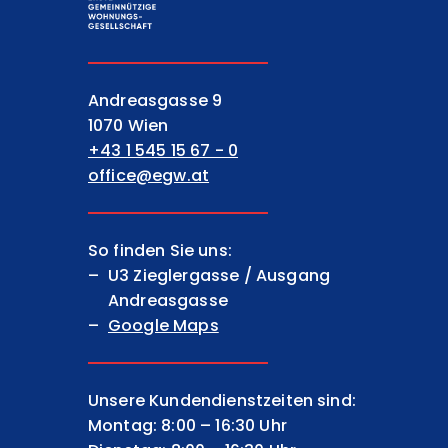
EGW Erste gemeinnützige Wohnungsgesell
Andreasgasse 9
1070 Wien
+43 1 545 15 67 - 0
office@egw.at
So finden Sie uns:
U3 Zieglergasse / Ausgang
Andreasgasse
Google Maps
Unsere Kundendienstzeiten sind:
Montag: 8:00 – 16:30 Uhr