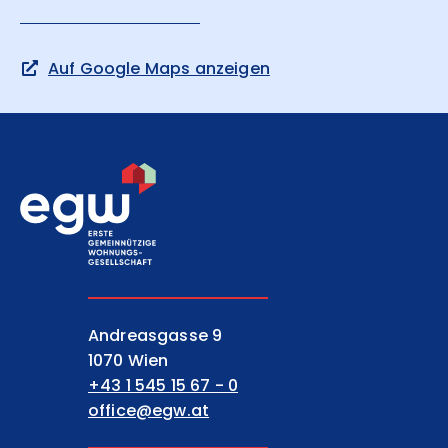
Auf Google Maps anzeigen
EGW Erste gemeinnützige Wohnungsgesell
Andreasgasse 9
1070 Wien
+43 1 545 15 67 - 0
office@egw.at