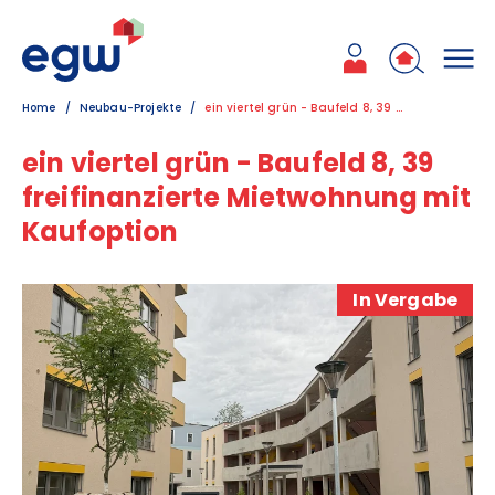
Zum Inhalt
Zum Hauptmenü
Zum Kontakt
Home
Neubau-Projekte
ein viertel grün - Baufeld 8, 39 freifinanzierte Mietwohnung mit Kaufoption
ein viertel grün - Baufeld 8, 39
freifinanzierte Mietwohnung mit
Kaufoption
In Vergabe