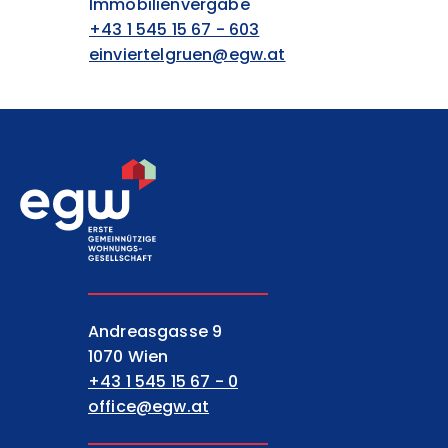
Immobilienvergabe
+43 1 545 15 67 - 603
einviertelgruen@egw.at
EGW Erste gemeinnützige Wohnungsgesell
Andreasgasse 9
1070 Wien
+43 1 545 15 67 - 0
office@egw.at