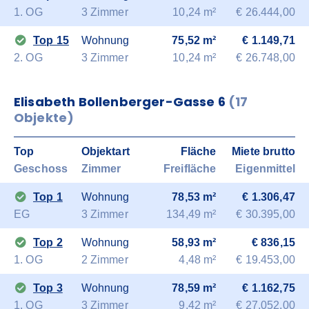
1. OG
3 Zimmer
10,24 m²
€ 26.444,00
Top 15
Wohnung
75,52 m²
€ 1.149,71
2. OG
3 Zimmer
10,24 m²
€ 26.748,00
Elisabeth Bollenberger-Gasse 6
(17
Objekte)
Top
Objektart
Fläche
Miete brutto
Geschoss
Zimmer
Freifläche
Eigenmittel
Top 1
Wohnung
78,53 m²
€ 1.306,47
EG
3 Zimmer
134,49 m²
€ 30.395,00
Top 2
Wohnung
58,93 m²
€ 836,15
1. OG
2 Zimmer
4,48 m²
€ 19.453,00
Top 3
Wohnung
78,59 m²
€ 1.162,75
1. OG
3 Zimmer
9,42 m²
€ 27.052,00