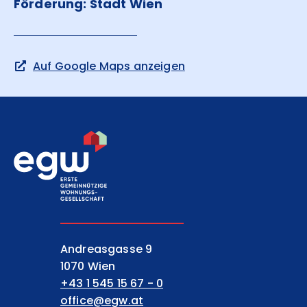
Förderung: Stadt Wien
Auf Google Maps anzeigen
EGW Erste gemeinnützige Wohnungsgesell
Andreasgasse 9
1070 Wien
+43 1 545 15 67 - 0
office@egw.at