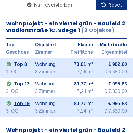
Nur reservierbar
Reset
Wohnprojekt - ein viertel grün - Baufeld 2
Stadionstraße 1C, Stiege 1
(3 Objekte)
Top
Objektart
Fläche
Miete brutto
Geschoss
Zimmer
Freifläche
Eigenmittel
Top 8
Wohnung
73,61 m²
€ 902,60
1. OG
3 Zimmer
7,26 m²
€ 6.680,00
Top 12
Wohnung
80,77 m²
€ 995,83
2. OG
3 Zimmer
7,24 m²
€ 7.330,00
Top 19
Wohnung
80,77 m²
€ 995,83
3. OG
3 Zimmer
7,24 m²
€ 7.330,00
Wohnprojekt - ein viertel grün - Baufeld 2