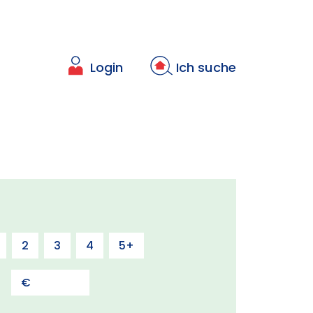
Login
Ich suche
2
3
4
5+
s