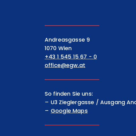
EGW Erste gemeinnützige Wohnu
Andreasgasse 9
1070 Wien
+43 1 545 15 67 - 0
office@egw.at
So finden Sie uns:
U3 Zieglergasse / Ausgang A
Google Maps