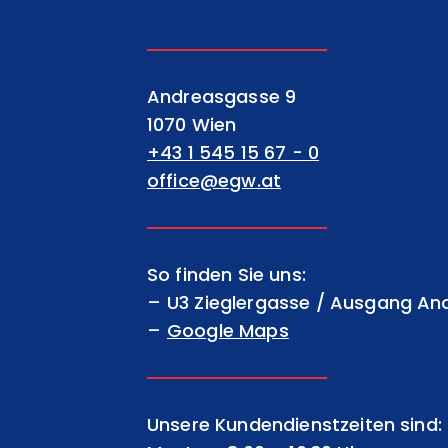
EGW Erste gemeinnützige Wohnu
Andreasgasse 9
1070 Wien
+43 1 545 15 67 - 0
office@egw.at
So finden Sie uns:
U3 Zieglergasse / Ausgang A
Google Maps
Unsere Kundendienstzeiten sind: