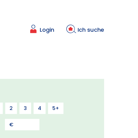
Login
Ich suche
2
3
4
5+
s