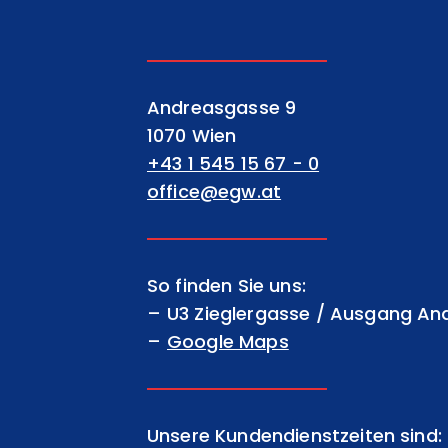
EGW Erste gemeinnützige Wohnu
Andreasgasse 9
1070 Wien
+43 1 545 15 67 - 0
office@egw.at
So finden Sie uns:
U3 Zieglergasse / Ausgang A
Google Maps
Unsere Kundendienstzeiten sind: