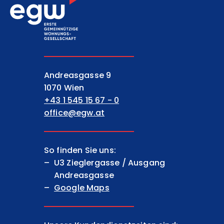
EGW Erste gemeinnützige Wohnungsgesell
Andreasgasse 9
1070 Wien
+43 1 545 15 67 - 0
office@egw.at
So finden Sie uns:
U3 Zieglergasse / Ausgang
Andreasgasse
Google Maps